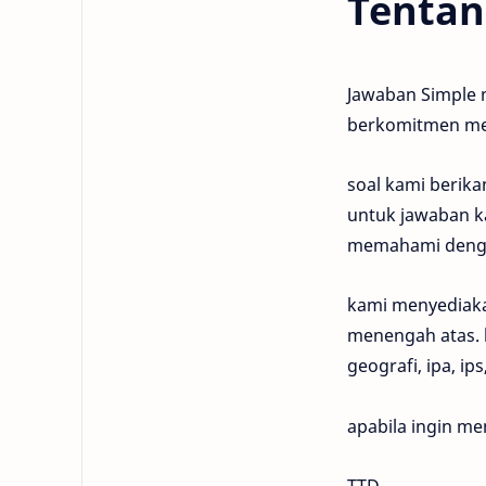
Tentan
Jawaban Simple 
berkomitmen mem
soal kami berika
untuk jawaban k
memahami denga
kami menyediaka
menengah atas. ke
geografi, ipa, ips
apabila ingin me
TTD